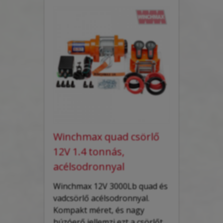
Winchmax quad csörlő
12V 1.4 tonnás,
acélsodronnyal
Winchmax 12V 3000Lb quad és
vadcsörlő acélsodronnyal.
Kompakt
méret
,
és
nagy
húzóerő
jellemzi
ezt
a
csörlőt
.