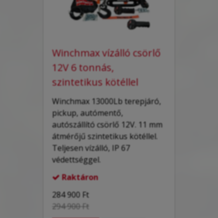
Winchmax vízálló csörlő
12V 6 tonnás,
szintetikus kötéllel
Winchmax 13000Lb terepjáró,
pickup, autómentő,
autószállító csörlő 12V. 11 mm
átmérőjű szintetikus kötéllel.
Teljesen vízálló, IP 67
védettséggel.
Raktáron

284 900 Ft
294 900 Ft