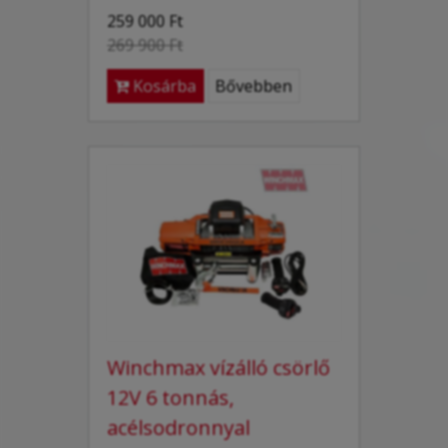
259 000 Ft
269 900 Ft
Kosárba
Bővebben
Winchmax vízálló csörlő
12V 6 tonnás,
acélsodronnyal