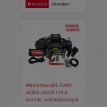
Kosárba
Bővebben
Winchmax MILITARY
vízálló csörlő 12V 6
tonnás, acélsodronnyal