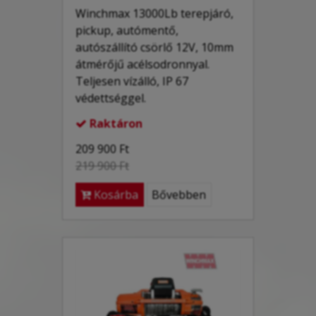
Winchmax 13000Lb terepjáró,
pickup, autómentő,
autószállító csörlő 12V, 10mm
átmérőjű acélsodronnyal.
Teljesen vízálló, IP 67
védettséggel.
Raktáron

209 900 Ft
219 900 Ft
Kosárba
Bővebben