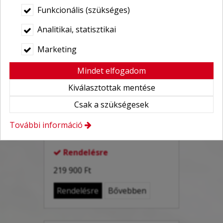
Funkcionális (szükséges)
Analitikai, statisztikai
Winchmax terepjáró
Marketing
csörlő 24V 6 tonnás,
Mindet elfogadom
acélsodronnyal
Kiválasztottak mentése
Winchmax 13000Lb terepjáró,
Csak a szükségesek
pickup, autómentő,
autószállító csörlő 24V 10 mm
További információ
átmérőjű acélsodronnyal.
Rendelésre

219 900 Ft
Rendelésre
Bővebben