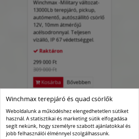
Winchmax -Military változat-
13000Lb terepjáró, pickup,
autómentő, autószállító csörlő
12V, 10mm átmérőjű
acélsodronnyal. Teljesen
vízálló, IP 67 védettséggel.
Raktáron

299 000 Ft
309 000 Ft
Kosárba
Bővebben
Winchmax terepjáró és quad csörlők
Weboldalunk a működéshez elengedhetetlen sütiket
használ. A statisztikai és marketing sütik elfogadása
segít nekünk, hogy személyre szabott ajánlatokkal és
jobb felhasználói élménnyel szolgálhassunk.