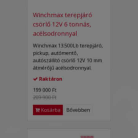
Winchmax terepjáró
csörlő 12V 6 tonnás,
acélsodronnyal
Winchmax 13.500Lb terepjáró,
pickup, autómentő,
autószállító csörlő 12V 10 mm
átmérőjű acélsodronnyal.
Raktáron

199 000 Ft
209 900 Ft
Kosárba
Bővebben