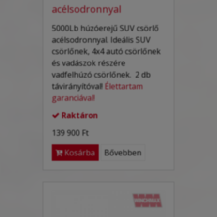
acélsodronnyal
5000Lb húzóerejű SUV csörlő
acélsodronnyal. Ideális SUV
csörlőnek, 4x4 autó csörlőnek
és
vadászok
részére
vadfelhúzó
csörlőnek.
2 db
távirányítóval!
Élettartam
garanciával!
Raktáron

139 900 Ft
Kosárba
Bővebben