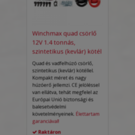
Winchmax quad csörlő
12V 1.4 tonnás,
szintetikus (kevlár) kötél
Quad és vadfelhúzó csörlő,
szintetikus (kevlár) kötéllel.
Kompakt méret és nagy
húzóerő jellemzi. CE jelöléssel
van ellátva, tehát megfelel az
Európai Unió biztonsági és
balesetvédelmi
követelményeinek.
Élettartam
garanciával!
Raktáron
