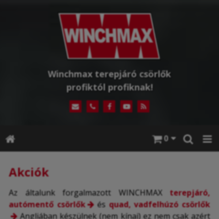
Winchmax terepjáró csörlők
profiktól profiknak!
0
Akciók
Az általunk forgalmazott WINCHMAX
terepjáró,
autómentő csörlők
és
quad, vadfelhúzó csörlők
Angliában készülnek (nem kínai) ez nem csak azért