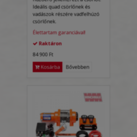
Ideális quad csörlőnek és
vadászok
részére
vadfelhúzó
csörlőnek.
Élettartam garanciával!
Raktáron

84 900 Ft
Kosárba
Bővebben