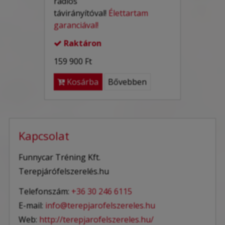
rádiós
távirányítóval!
Élettartam
garanciával!
Raktáron

159 900 Ft
Kosárba
Bővebben
Kapcsolat
Funnycar Tréning Kft.
Terepjárófelszerelés.hu
Telefonszám:
+36 30 246 6115
E-mail:
info@terepjarofelszereles.hu
Web:
http://terepjarofelszereles.hu/