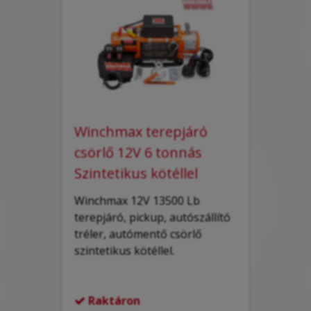
Winchmax terepjáró
csörlő 12V 6 tonnás
Szintetikus kötéllel
Winchmax 12V 13500 Lb
terepjáró, pickup, autószállító
tréler, autómentő csörlő
szintetikus kötéllel.
Raktáron
