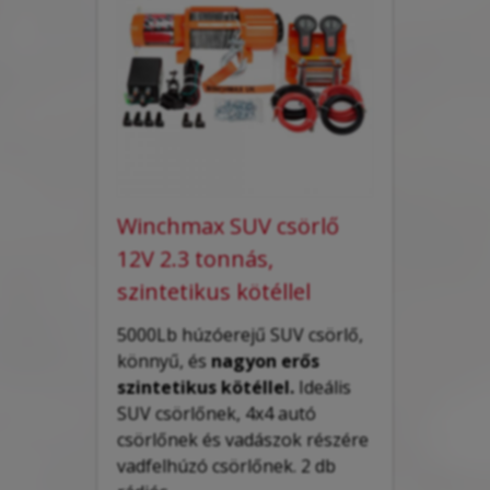
Winchmax SUV csörlő
12V 2.3 tonnás,
szintetikus kötéllel
5000Lb húzóerejű SUV csörlő,
könnyű, és
nagyon erős
szintetikus kötéllel.
Ideális
SUV csörlőnek, 4x4 autó
csörlőnek és
vadászok
részére
vadfelhúzó
csörlőnek.
2 db