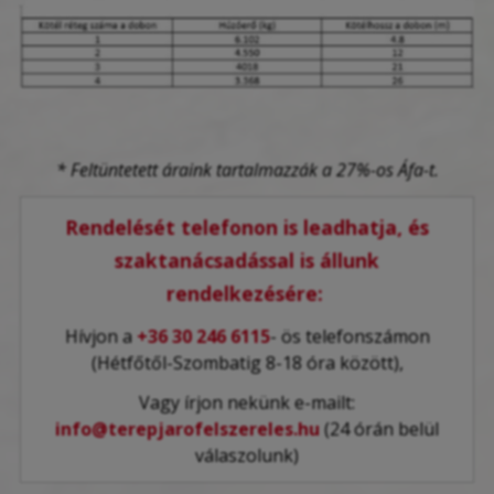
* Feltüntetett áraink tartalmazzák a 27%-os Áfa-t.
Rendelését telefonon is leadhatja, és
szaktanácsadással is állunk
rendelkezésére:
Hívjon a
+36 30 246 6115
- ös telefonszámon
(Hétfőtől-Szombatig 8-18 óra között),
Vagy írjon nekünk e-mailt:
info@terepjarofelszereles.hu
(24 órán belül
válaszolunk)