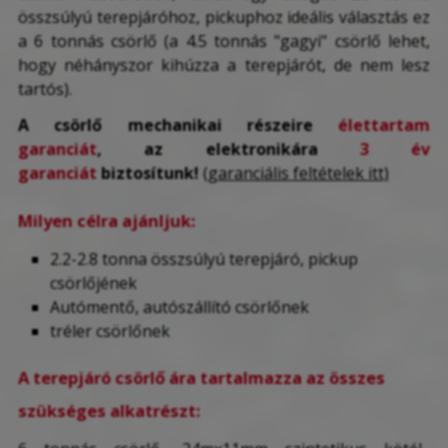
összsúlyú terepjáróhoz, pickuphoz ideális választás ez
a 6 tonnás csörlő (a 4.5 tonnás "gagyi" csörlő lehet,
hogy néhányszor kihúzza a terepjárót, de nem lesz
tartós).
A csörlő mechanikai részeire
élettartam
garanciát
, az elektronikára
3 év
garanciát
biztosítunk!
(garanciális feltételek itt)
Milyen célra ajánljuk:
2.2-2.8 tonna összsúlyú terepjáró, pickup
csörlőjének
Autómentő, autószállító csörlőnek
tréler csörlőnek
A terepjáró csörlő ára tartalmazza az összes
szükséges alkatrészt: