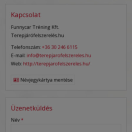
Kapcsolat
Funnycar Tréning Kft.
Terepjárófelszerelés.hu
Telefonszám:
+36 30 246 6115
E-mail:
info@terepjarofelszereles.hu
Web:
http://terepjarofelszereles.hu/
Névjegykártya mentése
Üzenetküldés
-
Név
*