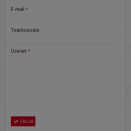
-
E-mail
*
-
Telefonszám
-
Üzenet
*
-
-
-
Elküld