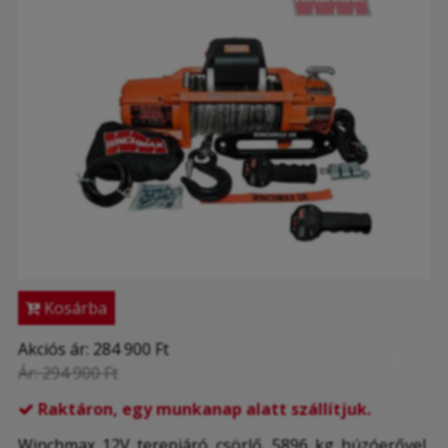
Kosárba
Akciós ár:
284 900 Ft
Ár:
294 900 Ft
Raktáron, egy munkanap alatt szállítjuk.

Winchmax 12V terepjáró csörlő. 5896 kg húzóerővel,