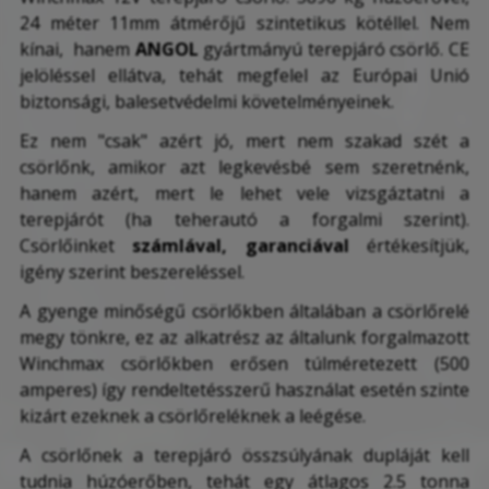
24 méter 11mm átmérőjű szintetikus kötéllel. Nem
kínai, hanem
ANGOL
gyártmányú terepjáró csörlő. CE
jelöléssel ellátva, tehát megfelel az Európai Unió
biztonsági, balesetvédelmi követelményeinek.
Ez nem "csak" azért jó, mert nem szakad szét a
csörlőnk, amikor azt legkevésbé sem szeretnénk,
hanem azért, mert le lehet vele vizsgáztatni a
terepjárót (ha teherautó a forgalmi szerint).
Csörlőinket
számlával, garanciával
értékesítjük,
igény szerint beszereléssel.
A gyenge minőségű csörlőkben általában a csörlőrelé
megy tönkre, ez az alkatrész az általunk forgalmazott
Winchmax csörlőkben erősen túlméretezett (500
amperes) így rendeltetésszerű használat esetén szinte
kizárt ezeknek a csörlőreléknek a leégése.
A csörlőnek a terepjáró összsúlyának dupláját kell
tudnia húzóerőben, tehát egy átlagos 2.5 tonna