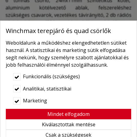
6 tonnás csörlő, 24mx11mm szintetikus kötél,
aluminium kötélvezető ablak, felszereléshez
szükséges csavarok, vezetékes távirányitó, 2 db rádiós
távirányitó, 400A biztosíték, kötélhorog,
takaróponyva.
Winchmax terepjáró és quad csörlők
Érdemes
áramtalanító kapcsolót
is beszerelni a
Weboldalunk a működéshez elengedhetetlen sütiket
csörlőhöz, itt tudja megrendelni.
használ. A statisztikai és marketing sütik elfogadása
segít nekünk, hogy személyre szabott ajánlatokkal és
Csörlő méret:
jobb felhasználói élménnyel szolgálhassunk.
Hossz: 530 mm
Funkcionális (szükséges)
Magasság: 170 mm (kuplungkarnál: 218 mm)
Analitikai, statisztikai
Szélesség: 155 mm
Áttételi arány: 265:1
Marketing
Mindet elfogadom
Kiválasztottak mentése
Csak a szükségesek