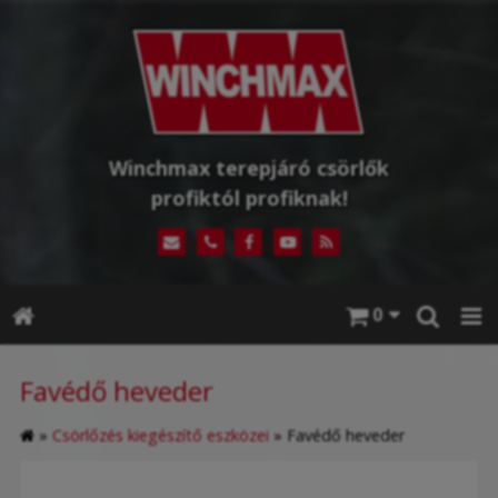
Winchmax terepjáró csörlők
profiktól profiknak!
0
Favédő heveder
»
Csörlőzés kiegészítő eszközei
»
Favédő heveder