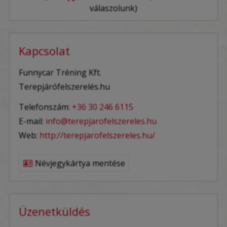
válaszolunk)
Kapcsolat
Funnycar Tréning Kft.
Terepjárófelszerelés.hu
Telefonszám:
+36 30 246 6115
E-mail:
info@terepjarofelszereles.hu
Web:
http://terepjarofelszereles.hu/
Névjegykártya mentése
Üzenetküldés
-