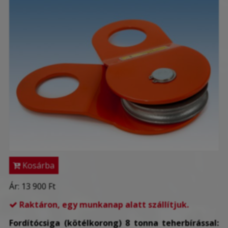
Kosárba
Ár:
13 900 Ft
Raktáron, egy munkanap alatt szállítjuk.

Fordítócsiga (kötélkorong) 8 tonna teherbírással: