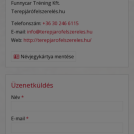
Funnycar Tréning Kft.
Terepjárófelszerelés.hu
Telefonszám:
+36 30 246 6115
E-mail:
info@terepjarofelszereles.hu
Web:
http://terepjarofelszereles.hu/
Névjegykártya mentése
Üzenetküldés
-
Név
*
-
E-mail
*