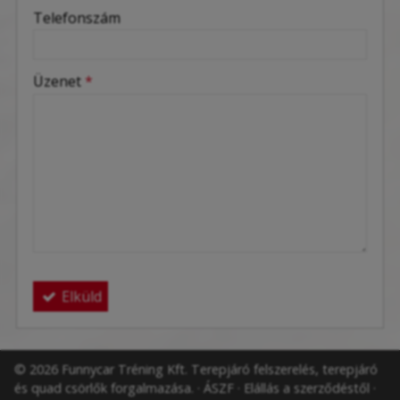
-
Telefonszám
-
Üzenet
*
-
-
-
Elküld
© 2026 Funnycar Tréning Kft. Terepjáró felszerelés, terepjáró
és quad csörlők forgalmazása.
ÁSZF
Elállás a szerződéstől