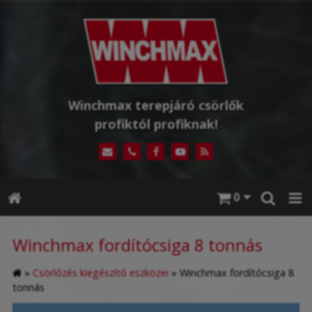
Winchmax terepjáró csörlők
profiktól profiknak!
0
Winchmax fordítócsiga 8 tonnás
»
Csörlőzés kiegészítő eszközei
»
Winchmax fordítócsiga 8
tonnás