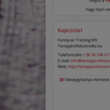
Hívjon a
+3
Vagy írjon n
Kapcsolat
Funnycar Tréning Kft.
Terepjárófelszerelés.hu
Telefonszám:
+36 30 246 61
E-mail:
info@terepjarofelsze
Web:
http://terepjarofelszer
Névjegykártya mentése