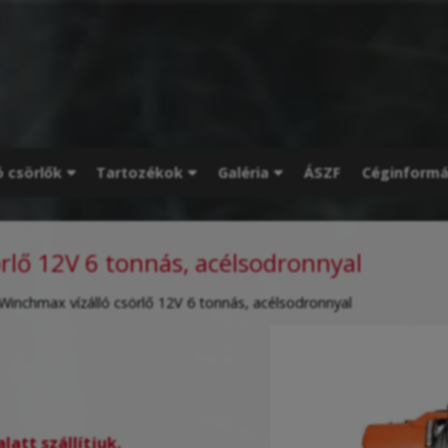
ó csörlők
Tartozékok
Galéria
ÁSZF
Céginformá
rlő 12V 6 tonnás, acélsodronnyal
Winchmax vízálló csörlő 12V 6 tonnás, acélsodronnyal
att szállítjuk.