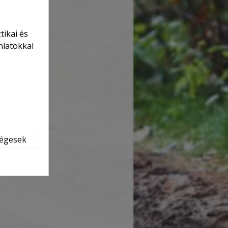
tikai és
nlatokkal
ségesek