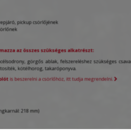
repjáró, pickup csörlőjének
sörlőnek
almazza az összes szükséges alkatrészt:
élsodrony, görgős ablak, felszereléshez szükséges csavar
ztosíték, kötélhorog, takaróponyva.
olót
is beszerelni a csörlőhöz, itt tudja megrendelni.
ngkarnál: 218 mm)