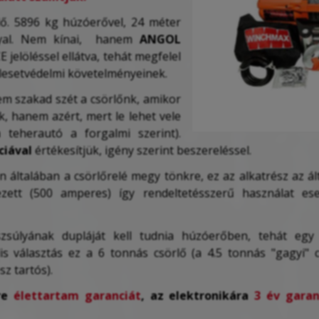
ő. 5896 kg húzóerővel, 24 méter
nyal. Nem kínai, hanem
ANGOL
 jelöléssel ellátva, tehát megfelel
alesetvédelmi követelményeinek.
em szakad szét a csörlőnk, amikor
, hanem azért, mert le lehet vele
a teherautó a forgalmi szerint).
ciával
értékesítjük, igény szerint beszereléssel.
általában a csörlőrelé megy tönkre, ez az alkatrész az á
zett (500 amperes) így rendeltetésszerű használat es
zsúlyának dupláját kell tudnia húzóerőben, tehát egy
is választás ez a 6 tonnás csörlő (a 4.5 tonnás "gagyi" 
sz tartós).
ire
élettartam garanciát
, az elektronikára
3 év garan