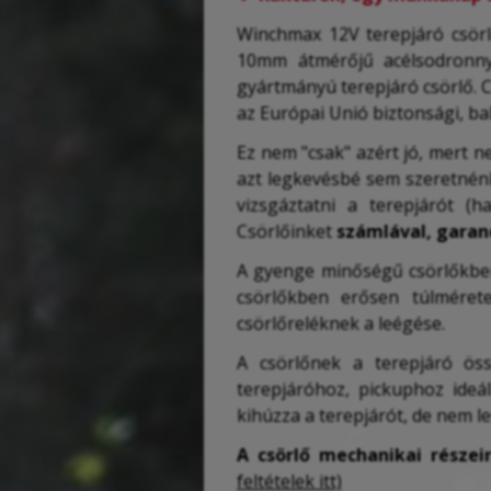
Winchmax 12V terepjáró csörl
10mm átmérőjű acélsodron
gyártmányú terepjáró csörlő. CE
az Európai Unió biztonsági, b
Ez nem "csak" azért jó, mert n
azt legkevésbé sem szeretnénk
vizsgáztatni a terepjárót (h
Csörlőinket
számlával, garan
A gyenge minőségű csörlőkben 
csörlőkben erősen túlmérete
csörlőreléknek a leégése.
A csörlőnek a terepjáró öss
terepjáróhoz, pickuphoz ideál
kihúzza a terepjárót, de nem le
A csörlő mechanikai része
feltételek itt)