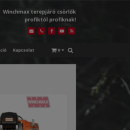
Winchmax terepjáró csörlők
profiktól profiknak!
ció
Kapcsolat
0