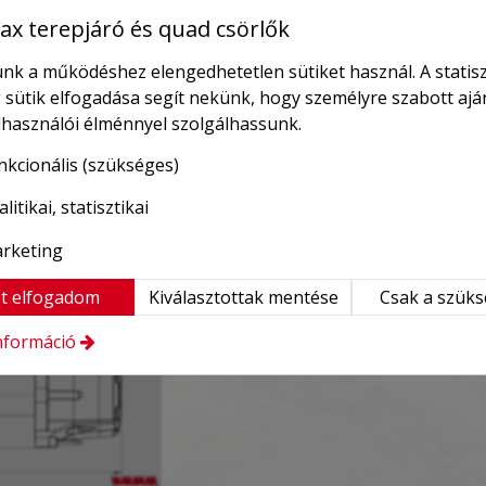
x terepjáró és quad csörlők
nk a működéshez elengedhetetlen sütiket használ. A statisz
 sütik elfogadása segít nekünk, hogy személyre szabott ajá
elhasználói élménnyel szolgálhassunk.
nkcionális (szükséges)
litikai, statisztikai
rketing
t elfogadom
Kiválasztottak mentése
Csak a szük
nformáció