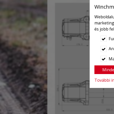
Winchma
Weboldalu
marketing
és jobb f
Fu
Ana
Ma
Minde
További i