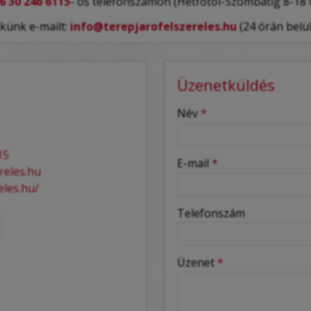
6 30 246 6115
- ös telefonszámon (Hétfőtől-Szombatig 8-18 
ekünk e-mailt:
info@terepjarofelszereles.hu
(24 órán belül
Üzenetküldés
-
Név
*
-
15
E-mail
*
reles.hu
eles.hu/
-
Telefonszám
-
Üzenet
*
-