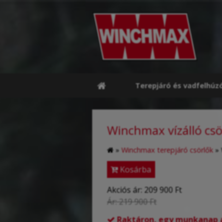
Terepjáró és vadfelhúz
Winchmax vízálló csö
»
Winchmax terepjáró csörlők
»
Kosárba
Akciós ár:
209 900 Ft
Ár:
219 900 Ft
Raktáron, egy munkanap al
