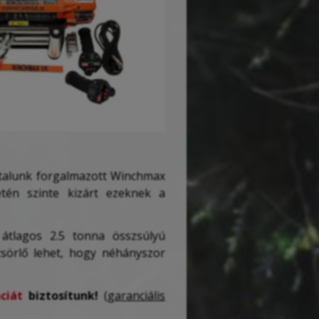
ltalunk forgalmazott Winchmax
etén szinte kizárt ezeknek a
 átlagos 2.5 tonna összsúlyú
csörlő lehet, hogy néhányszor
ciát
biztosítunk!
(garanciális