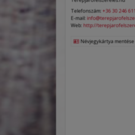
Telefonszám:
+36 30 246 61
E-mail:
info@terepjarofelsze
Web:
http://terepjarofelszer
Névjegykártya mentése