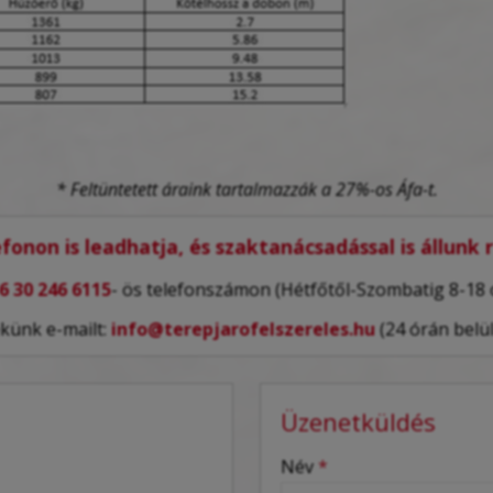
* Feltüntetett áraink tartalmazzák a 27%-os Áfa-t.
fonon is leadhatja, és szaktanácsadással is állunk
6 30 246 6115
- ös telefonszámon (Hétfőtől-Szombatig 8-18 
ekünk e-mailt:
info@terepjarofelszereles.hu
(24 órán belül
Üzenetküldés
-
Név
*