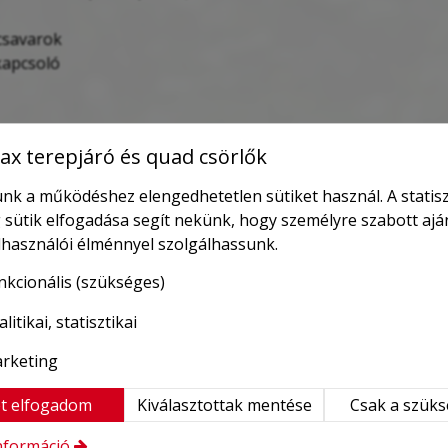
csavarok
kapcsoló
olót
is beszerelni a csörlőhöz, itt tudja megrendelni.
x terepjáró és quad csörlők
nk a működéshez elengedhetetlen sütiket használ. A statisz
 sütik elfogadása segít nekünk, hogy személyre szabott ajá
elhasználói élménnyel szolgálhassunk.
nkcionális (szükséges)
litikai, statisztikai
rketing
t elfogadom
Kiválasztottak mentése
Csak a szük
nformáció