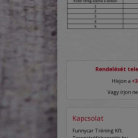
Rendelését tele
Hívjon a
+3
Vagy írjon n
Kapcsolat
Funnycar Tréning Kft.
Terepjárófelszerelés.hu