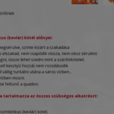
sörlőnek
us (kevlár) kötél előnyei:
megsérülve, szinte kizárt a szakadása
 elszakad, nem csapódik vissza, nem okoz sérülést.
ni, össze lehet szedni mint a szárítókötelet.
kell kesztyű hozzá) nem rozsdásodik
l vállig turkálni utána a sáros vízben...
vízben mosni.
bé feltünő a quadon.
ra tartalmazza az összes szükséges alkatrészt:
zintetikus (kevlár) kötél,