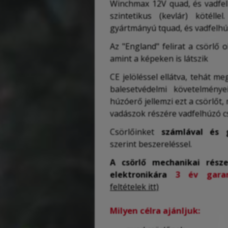
Winchmax 12V quad, és vadfel
szintetikus (kevlár) köté
gyártmányú tquad, és vadfelhú
Az "England" felirat a csörlő 
amint a képeken is látszik
CE jelöléssel ellátva, tehát me
balesetvédelmi követelmén
húzóerő jellemzi ezt a csörlőt, 
vadászok részére vadfelhúzó c
Csörlőinket
számlával és g
szerint beszereléssel.
A csörlő mechanikai rész
elektronikára
3 év garan
feltételek itt)
Milyen célra ajánljuk: