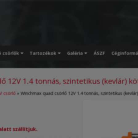
ó csörlők
Tartozékok
Galéria
ÁSZF
Céginformá
 12V 1.4 tonnás, szintetikus (kevlár) kö
V csörlő
»
Winchmax quad csörlő 12V 1.4 tonnás, szintetikus (kevlár)
att szállítjuk.