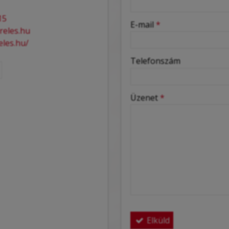
-
15
E-mail
*
reles.hu
eles.hu/
-
Telefonszám
-
Üzenet
*
-
-
-
Elküld