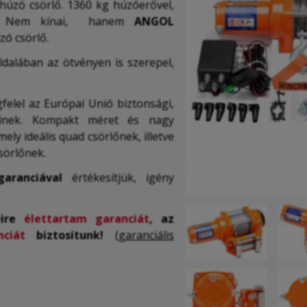
húzó csörlő. 1360 kg húzóerővel,
llel. Nem kínai, hanem
ANGOL
zó csörlő.
oldalában az ötvényen is szerepel,
gfelel az Európai Unió biztonsági,
yeinek. Kompakt méret és nagy
mely ideális quad csörlőnek, illetve
sörlőnek.
aranciával
értékesítjük, igény
eire
élettartam garanciát
, az
ciát
biztosítunk!
(garanciális