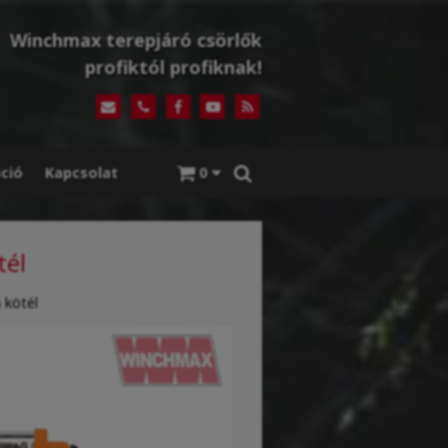
Winchmax terepjáró csörlők
profiktól profiknak!
ció
Kapcsolat
0
tél
 kötél