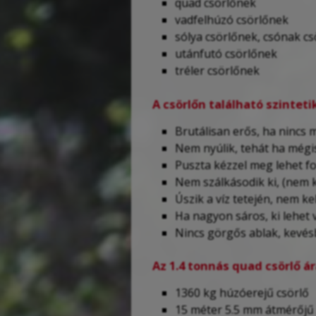
quad csörlőnek
vadfelhúzó csörlőnek
sólya csörlőnek, csónak c
utánfutó csörlőnek
tréler csörlőnek
A csörlőn található szintetik
Brutálisan erős, ha nincs 
Nem nyúlik, tehát ha mégis
Puszta kézzel meg lehet fog
Nem szálkásodik ki, (nem 
Úszik a víz tetején, nem kel
Ha nagyon sáros, ki lehet 
Nincs görgős ablak, kevés
Az 1.4 tonnás quad csörlő á
1360 kg húzóerejű csörlő
15 méter 5.5 mm átmérőjű s