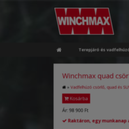
Terepjáró és vadfelhúz
Winchmax quad csörlő
»
Vadfelhúzó csörlő, quad és SU
Kosárba
Ár:
98 900 Ft
Raktáron, egy munkanap al
