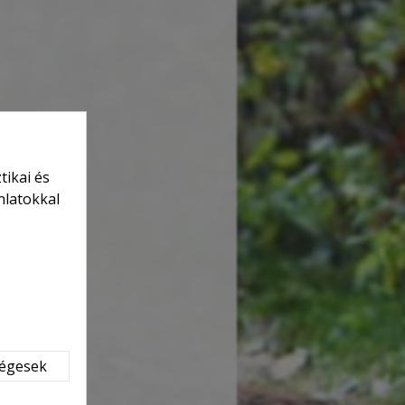
tikai és
nlatokkal
ségesek