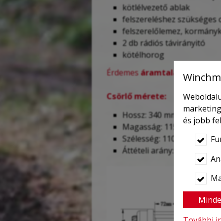
kötlélvezető ablak
felszereléshez szükséges 
felszerelőlemez, kormány
2 db rádiós távirányitó
kötélhorog
Érdemes
áramtalanító kapcs
Winchma
Csörlő mérete:
Weboldalu
marketing
Hossz: 340 mm
és jobb f
Magasság: 115 mm
Szélesség: 110 mm
Fu
Áttételi arány: 136:1
Ana
Ma
Minde
További i