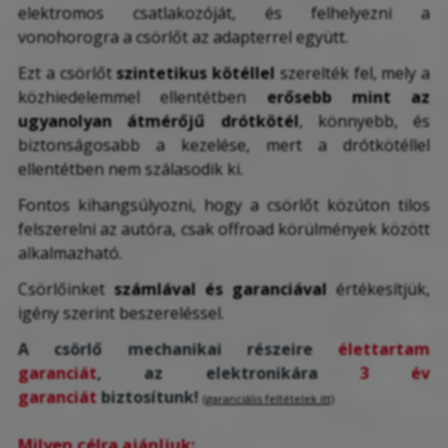
elektromos csatlakozóját, és felhelyezni a
vonohorogra a csörlőt az adapterrel együtt.
Ezt a csörlőt
szintetikus kötéllel
szerelték fel, mely a
közhiedelemmel ellentétben
erősebb mint az
ugyanolyan átmérőjű drótkötél
, könnyebb, és
biztonságosabb a kezelése, mert a drótkötéllel
ellentétben nem szálasodik ki.
Fontos kihangsúlyozni, hogy a csörlőt közúton tilos
felszerelni az autóra, csak offroad körülmények között
alkalmazható.
Csörlőinket
számlával és garanciával
értékesítjük,
igény szerint beszereléssel.
A csörlő mechanikai részeire
élettartam
garanciát
, az elektronikára
3 év
garanciát
biztosítunk!
(garanciális feltételek itt)
Milyen célra ajánljuk: