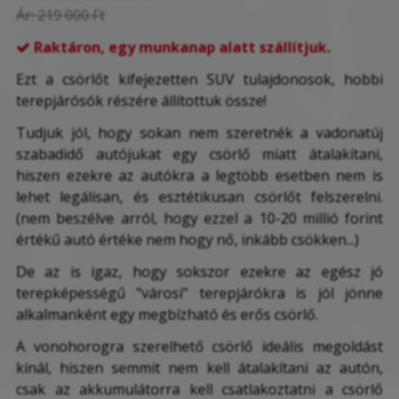
Ár:
219 000 Ft
Raktáron, egy munkanap alatt szállítjuk.

Ezt a csörlőt kifejezetten SUV tulajdonosok, hobbi
terepjárósók részére állítottuk össze!
Tudjuk jól, hogy sokan nem szeretnék a vadonatúj
szabadidő autójukat egy csörlő miatt átalakítani,
hiszen ezekre az autókra a legtöbb esetben nem is
lehet legálisan, és esztétikusan csörlőt felszerelni.
(nem beszélve arról, hogy ezzel a 10-20 millió forint
értékű autó értéke nem hogy nő, inkább csökken...)
De az is igaz, hogy sokszor ezekre az egész jó
terepképességű "városi" terepjárókra is jól
jönne
alkalmanként egy megbízható és erős csörlő.
A vonohorogra szerelhető csörlő ideális megoldást
kínál, hiszen semmit nem kell átalakítani az autón,
csak az akkumulátorra kell csatlakoztatni a csörlő