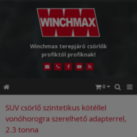
Winchmax terepjáró csörlők
profiktól profiknak!
0
SUV csörlő szintetikus kötéllel
vonóhorogra szerelhető adapterrel,
2.3 tonna