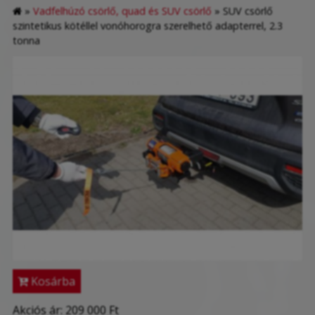
»
Vadfelhúzó csörlő, quad és SUV csörlő
»
SUV csörlő
szintetikus kötéllel vonóhorogra szerelhető adapterrel, 2.3
tonna
Kosárba
Akciós ár:
209 000 Ft