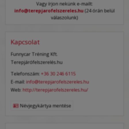
Vagy írjon nekünk e-mailt:
info@terepjarofelszereles.hu
(24 órán belül
válaszolunk)
Kapcsolat
Funnycar Tréning Kft.
Terepjárófelszerelés.hu
Telefonszám:
+36 30 246 6115
E-mail:
info@terepjarofelszereles.hu
Web:
http://terepjarofelszereles.hu/
Névjegykártya mentése