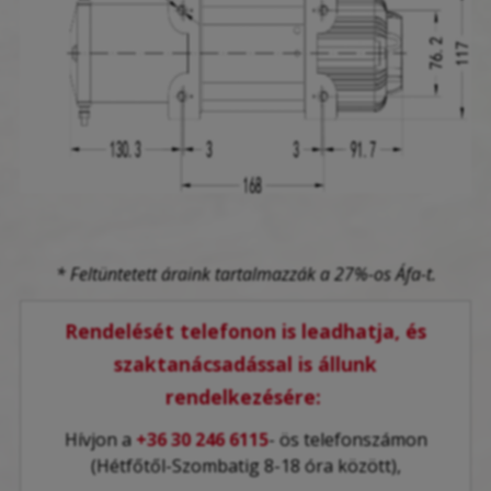
* Feltüntetett áraink tartalmazzák a 27%-os Áfa-t.
Rendelését telefonon is leadhatja, és
szaktanácsadással is állunk
rendelkezésére:
Hívjon a
+36 30 246 6115
- ös telefonszámon
(Hétfőtől-Szombatig 8-18 óra között),