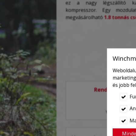
ez a nagy légszállító ka
kompresszor. Egy mozdulat
megvásárolható
1.8 tonnás cs
Winchma
Weboldalu
marketing
és jobb f
Rendelését tele
Fu
Hívjon a
+3
Ana
Vagy írjon n
Ma
Minde