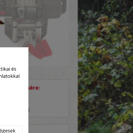
tikai és
nlatokkal
 rendelkezésére:
óra között),
 válaszolunk)
ségesek