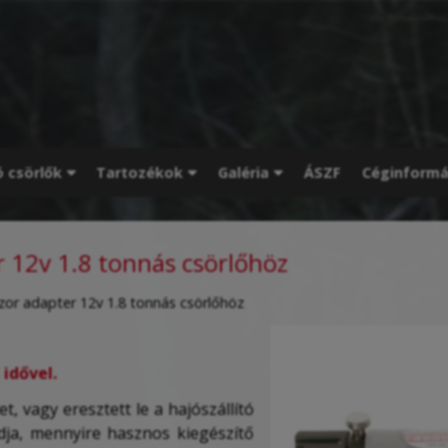
ó csörlők
Tartozékok
Galéria
ÁSZF
Céginformá
 12v 1.8 tonnás csörlőhöz
or adapter 12v 1.8 tonnás csörlőhöz
 idővel.
, vagy eresztett le a hajószállító
udja, mennyire hasznos kiegészítő