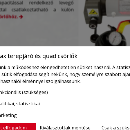
pacitással rendelkező levegő
tal csatlakoztatható a külön
örlőhöz.
x terepjáró és quad csörlők
nk a működéshez elengedhetetlen sütiket használ. A statisz
* Feltüntetett áraink tartalmazzák a 27%-os Áfa-t.
 sütik elfogadása segít nekünk, hogy személyre szabott ajá
elhasználói élménnyel szolgálhassunk.
fonon is leadhatja, és szaktanácsadással is állunk
nkcionális (szükséges)
6 30 246 6115
- ös telefonszámon (Hétfőtől-Szombatig 8-18 
litikai, statisztikai
ekünk e-mailt:
info@terepjarofelszereles.hu
(24 órán belül
rketing
t elfogadom
Kiválasztottak mentése
Csak a szük