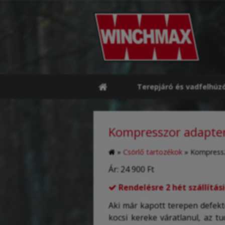
Terepjáró és vadfelhúz
Kompresszor adapter
»
Csörlő tartozékok
»
Kompressz
Ár:
24 900 Ft
Rendelésre 2 hét szállítási

Aki már kapott terepen defektet
kocsi kereke váratlanul, az t