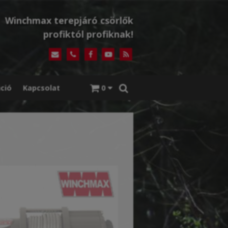
Winchmax terepjáró csörlők
profiktól profiknak!
ció
Kapcsolat
0