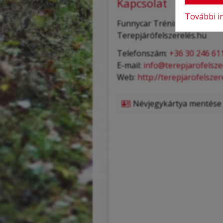
Kapcsolat
További i
Funnycar Tréning Kft.
Terepjárófelszerelés.hu
Telefonszám:
+36 30 246 61
E-mail:
info@terepjarofelsze
Web:
http://terepjarofelszer
Névjegykártya mentése