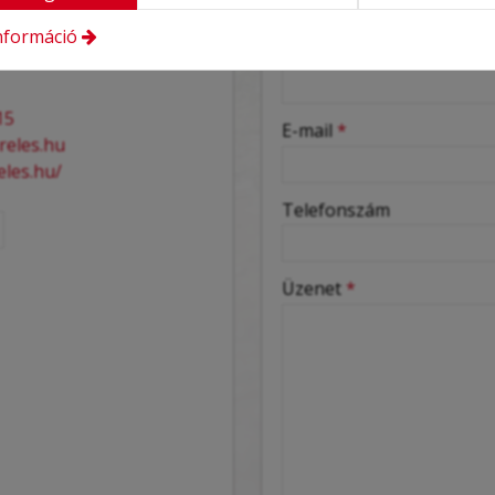
Üzenetküldés
nformáció
-
Név
*
-
15
E-mail
*
reles.hu
eles.hu/
-
Telefonszám
-
Üzenet
*
-
-
-