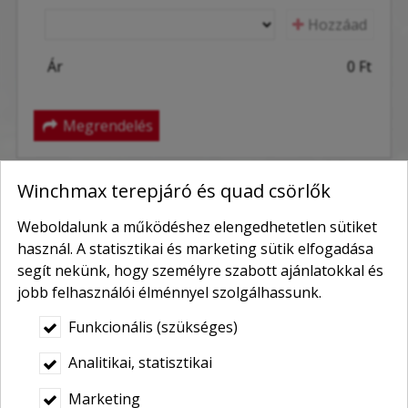
Hozzáad
Ár
0 Ft
Megrendelés
A Funnycar Tréning Kft.-től történő vásárlás
Winchmax terepjáró és quad csörlők
oldalunkon keresztül, személyesen, telefonon, vagy e-
mailen történhet.
Weboldalunk a működéshez elengedhetetlen sütiket
használ. A statisztikai és marketing sütik elfogadása
A megrendelés online elküldésével a Vevő egyidejűleg
segít nekünk, hogy személyre szabott ajánlatokkal és
elismeri azt is, hogy a Funnycar Tréning Kft. Általános
jobb felhasználói élménnyel szolgálhassunk.
szeződési feltételeit ismeri, és magára nézve azt
kötelezőnek tekinti és elfogadja.
Funkcionális (szükséges)
Az Általános szerződési feltételek
Analitikai, statisztikai
elolvasásához kattintson ide!
Marketing