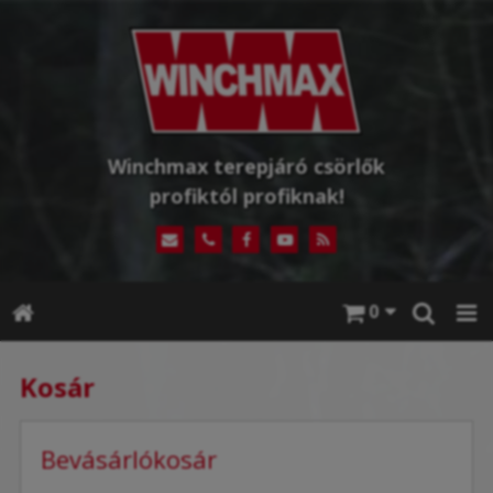
Winchmax terepjáró csörlők
profiktól profiknak!
0
Kosár
Bevásárlókosár