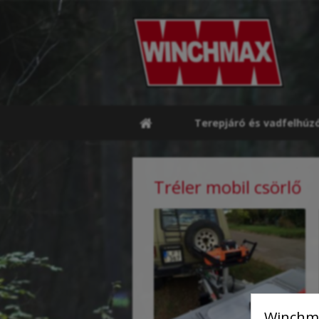
Terepjáró és vadfelhúz
Tréler mobil csörlő
Winchma