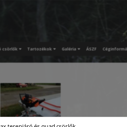
ó csörlők
Tartozékok
Galéria
ÁSZF
Céginformá
x terepjáró és quad csörlők