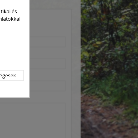
tikai és
nlatokkal
ségesek