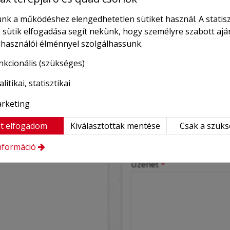
nk a működéshez elengedhetetlen sütiket használ. A statisz
Üzenetküldés
 sütik elfogadása segít nekünk, hogy személyre szabott ajá
elhasználói élménnyel szolgálhassunk.
-
Név
*
nkcionális (szükséges)
litikai, statisztikai
-
15
E-mail
*
reles.hu
rketing
eles.hu/
-
t elfogadom
Kiválasztottak mentése
Csak a szük
Telefonszám
nformáció
-
Üzenet
*
-