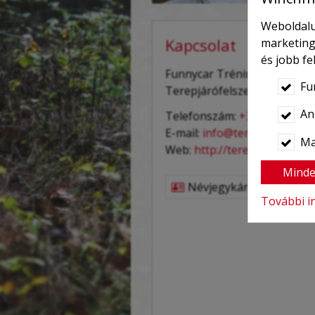
Weboldalu
Kapcsolat
marketing
és jobb f
Funnycar Tréning Kft.
Fu
Terepjárófelszerelés.hu
Ana
Telefonszám:
+36 30 246 61
E-mail:
info@terepjarofelsze
Ma
Web:
http://terepjarofelszer
Minde
Névjegykártya mentése
További i