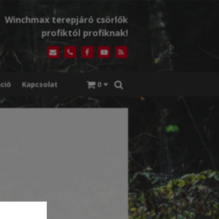
Winchmax terepjáró csörlők
profiktól profiknak!
ció
Kapcsolat
0